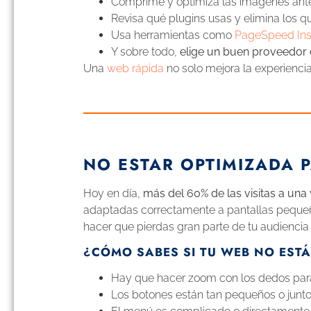
Comprime y optimiza las imágenes ante
Revisa qué plugins usas y elimina los q
Usa herramientas como
PageSpeed Ins
Y sobre todo,
elige un buen proveedor 
Una
web rápida
no solo mejora la experiencia
NO ESTAR OPTIMIZADA 
Hoy en día,
más del 60% de las visitas a un
adaptadas correctamente a pantallas pequeñ
hacer que pierdas gran parte de tu audiencia s
¿CÓMO SABES SI TU WEB NO ESTÁ
Hay que hacer zoom con los dedos para 
Los botones están tan pequeños o juntos