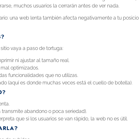
arse, muchos usuarios la cerrarán antes de ver nada.
uario: una web lenta también afecta negativamente a tu posic
B?
itio vaya a paso de tortuga:
mprimir ni ajustar al tamaño real.
 mal optimizados.
as funcionalidades que no utilizas.
do (aquí es donde muchas veces está el cuello de botella).
O?
enta.
 transmite abandono o poca seriedad).
preta que si los usuarios se van rápido, la web no es útil.
ARLA?