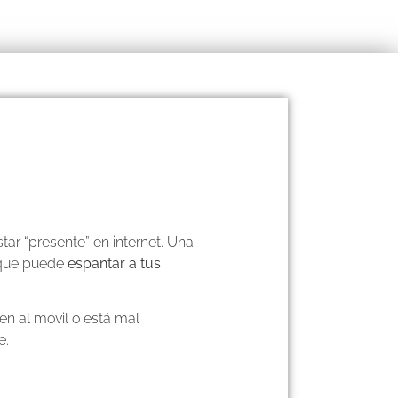
ar “presente” en internet. Una
 que puede
espantar a tus
en al móvil o está mal
e.