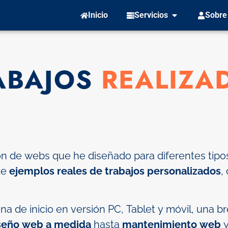
Inicio
Servicios
Sobre
ABAJOS
REALIZA
 de webs que he diseñado para diferentes tipos d
de
ejemplos reales de trabajos personalizados
,
na de inicio en versión PC, Tablet y móvil, una b
seño web a medida
hasta
mantenimiento web