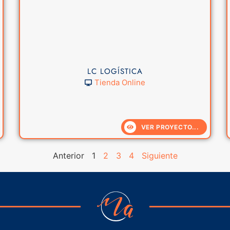
LC LOGÍSTICA
Tienda Online
VER PROYECTO...
Anterior
1
2
3
4
Siguiente