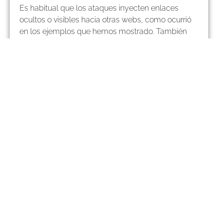
Es habitual que los ataques inyecten enlaces
ocultos o visibles hacia otras webs, como ocurrió
en los ejemplos que hemos mostrado. También
puede pasar que algún enlace que tú pusiste hace
tiempo ya no funcione o haya sido redirigido a otra
página con contenido no deseado.
Haz una revisión periódica de los enlaces en
tu web (sobre todo si usas un blog o tienes
muchas páginas).
Puedes usar herramientas como
Broken Link
Checker
o
Ahrefs Free Broken Link
Checker
para detectar enlaces rotos o
sospechosos.
Si encuentras enlaces que no reconoces o
que llevan a sitios extraños,
elimínalos de
inmediato
y revisa el estado general de tu
web.
✅ HAZ COPIAS DE SEGURIDAD