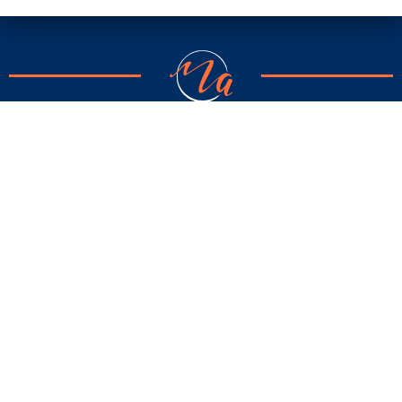
DATOS DE CONTACTO
C/ Santa Susana 101
08793 Avinyonet del Penedès
Barcelona
T. 650 31 98 36
@ info@miguelrayo.com
HORARIO
De lunes a viernes
Mañanas
: de 9:00 a 13:00