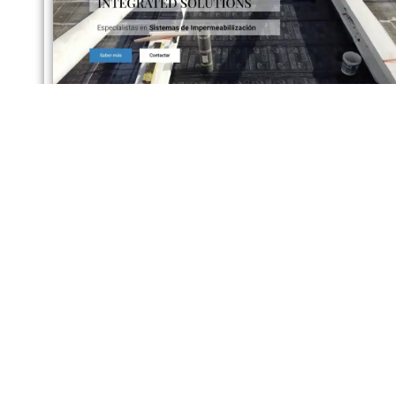
DATOS DE CONTACTO
C/ Santa Susana 101
De lunes 
08793 Avinyonet del Penedès
Ma
Barcelona
Tar
T. 650 31 98 36