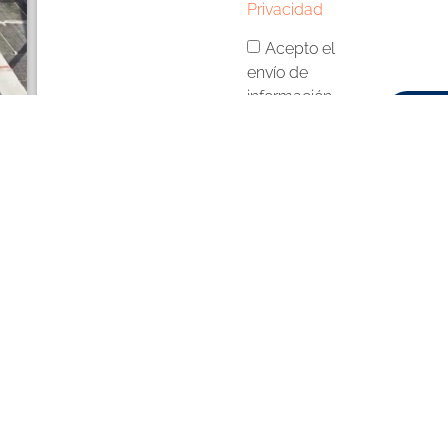
Privacidad
Acepto el
envío de
información
Envi
comercial
HORARIO
SERVICIOS DESTACA
a viernes
Diseño Web Vilafranca
Diseño Web El Prat de Llobre
ñanas
: de 9:00 a 13:00
des
: de 16:00 a 20:00