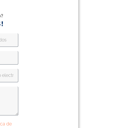
b?
!
tica de