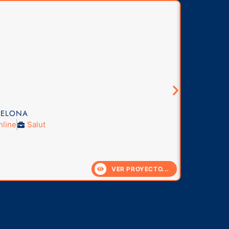
CELONA
nline
Salut
VER PROYECTO...