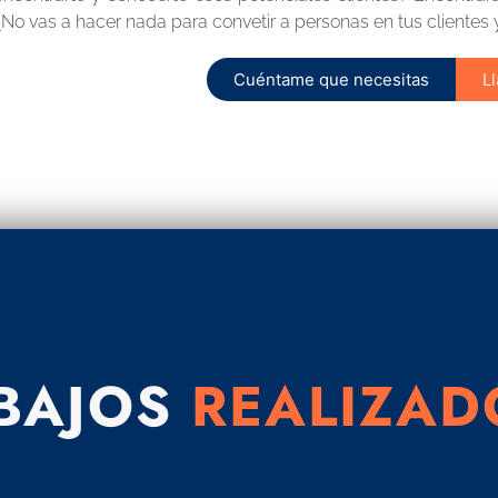
¿No vas a hacer nada para convetir a personas en tus clientes
Cuéntame que necesitas
L
ABAJOS
REALIZAD