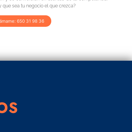
 y que sea tu negocio el que crezca?
lámame: 650 31 98 36
OS