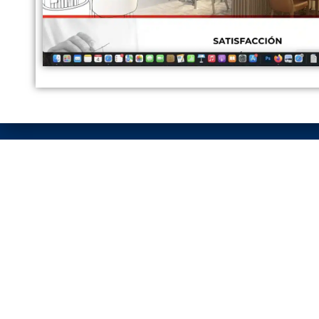
DATOS DE CONTACTO
C/ Santa Susana 101
De lunes 
08793 Avinyonet del Penedès
Ma
Barcelona
Tar
T. 650 31 98 36
@ info@miguelrayo.com