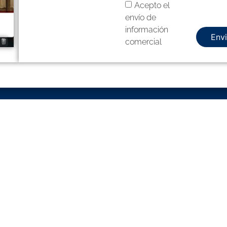
Acepto el
envío de
información
Envi
comercial
HORARIO
SERVICIOS DESTACA
a viernes
Diseño Web Vilafranca
Diseño Web El Prat de Llobre
ñanas
: de 9:00 a 13:00
des
: de 16:00 a 20:00