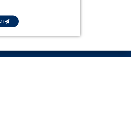
ar
DOS
TEXTOS LEGALES
Aviso Legal
gat
Política de Privacidad
Política de Cookies