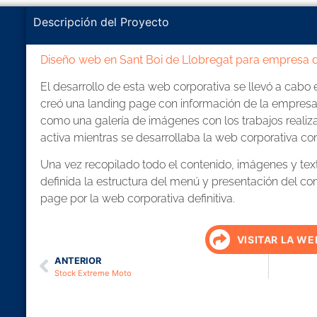
Descripción del Proyecto
Diseño web en Sant Boi de Llobregat para empresa 
El desarrollo de esta web corporativa se llevó a cabo 
creó una landing page con información de la empresa 
como una galería de imágenes con los trabajos realiz
activa mientras se desarrollaba la web corporativa co
Una vez recopilado todo el contenido, imágenes y text
definida la estructura del menú y presentación del con
page por la web corporativa definitiva.
VISITAR LA WE
ANTERIOR
Stock Extreme Moto