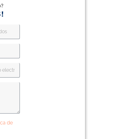
b?
!
tica de