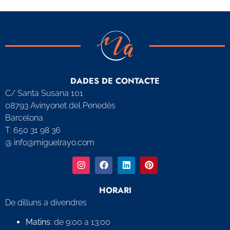
DADES DE CONTACTE
C/ Santa Susana 101
08793 Avinyonet del Penedès
Barcelona
T. 650 31 98 36
@ info@miguelrayo.com
HORARI
De dilluns a divendres
Matins
: de 9:00 a 13:00