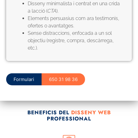
Disseny minimalista i centrat en una crida
a lacció (
CTA
).
Elements persuasius com ara testimonis,
ofertes o avantatges.
Sense distraccions, enfocada a un sol
objectiu (registre, compra, descàrrega,
etc.).
Formulari
650 31 98 36
BENEFICIS DEL
DISSENY WEB
PROFESSIONAL