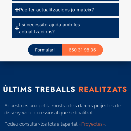
Puc fer actualitzacions jo mateix?
I si necessito ajuda amb les
actualitzacions?
Formulari
650 31 98 36
ÚLTIMS TREBALLS
REALITZATS
Aquesta és una petita mostra dels darrers projectes de
disseny web professional que he finalitzat.
Podeu consultar-los tots a l’apartat
«Proyectes»
.