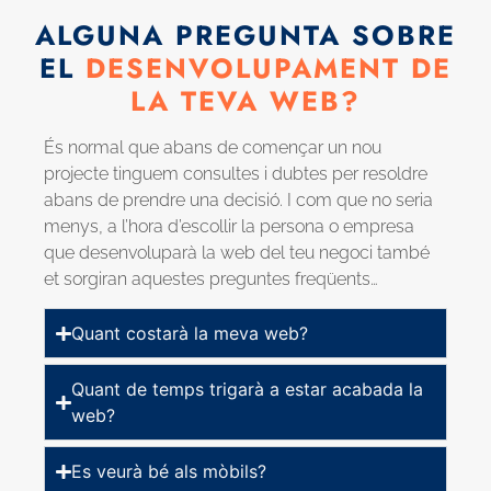
ALGUNA PREGUNTA SOBRE
EL
DESENVOLUPAMENT DE
LA TEVA WEB?
És normal que abans de començar un nou
projecte tinguem consultes i dubtes per resoldre
abans de prendre una decisió. I com que no seria
menys, a l’hora d’escollir la persona o empresa
que desenvoluparà la web del teu negoci també
et sorgiran aquestes preguntes freqüents…
Quant costarà la meva web?
Quant de temps trigarà a estar acabada la
web?
Es veurà bé als mòbils?