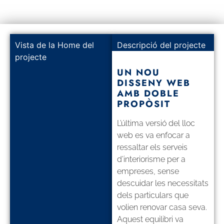
Vista de la Home del
Descripció del projecte
projecte
UN NOU
DISSENY WEB
AMB DOBLE
PROPÒSIT
L’última versió del lloc
web es va enfocar a
ressaltar els serveis
d’interiorisme per a
empreses, sense
descuidar les necessitats
dels particulars que
volien renovar casa seva.
Aquest equilibri va