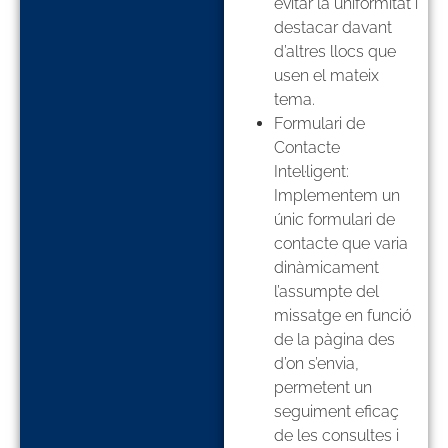
evitar la uniformitat i
destacar davant
d’altres llocs que
usen el mateix
tema.
Formulari de
Contacte
Intel·ligent:
Implementem un
únic formulari de
contacte que varia
dinàmicament
l’assumpte del
missatge en funció
de la pàgina des
d’on s’envia,
permetent un
seguiment eficaç
de les consultes i