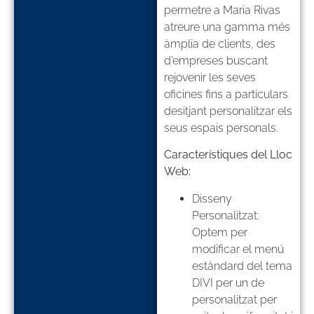
permetre a Maria Rivas
atreure una gamma més
àmplia de clients, des
d’empreses buscant
rejovenir les seves
oficines fins a particulars
desitjant personalitzar els
seus espais personals.
Característiques del Lloc
Web:
Disseny
Personalitzat:
Optem per
modificar el menú
estàndard del tema
DIVI per un de
personalitzat per