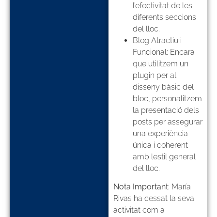
l’efectivitat de les
diferents seccions
del lloc.
Blog Atractiu i
Funcional: Encara
que utilitzem un
plugin per al
disseny bàsic del
bloc, personalitzem
la presentació dels
posts per assegurar
una experiència
única i coherent
amb lestil general
del lloc.
Nota Important
: María
Rivas ha cessat la seva
activitat com a