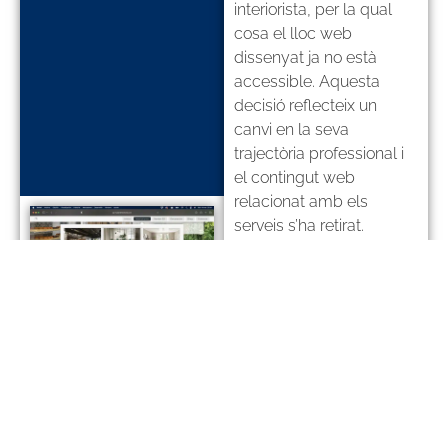
interiorista, per la qual
cosa el lloc web
dissenyat ja no està
accessible. Aquesta
decisió reflecteix un
canvi en la seva
trajectòria professional i
el contingut web
relacionat amb els
serveis s’ha retirat.
WEB NO
ACCESIBLE
ANTERIOR
SEGÜENT
Abac Arquitectura
Matellanes Perruquers