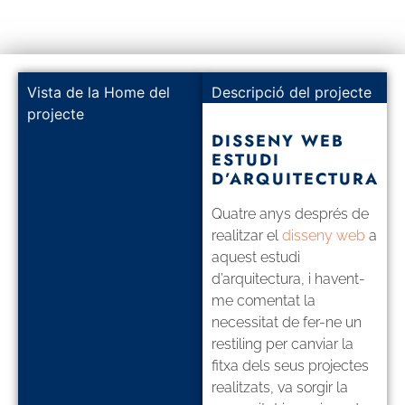
Vista de la Home del
Descripció del projecte
projecte
DISSENY WEB
ESTUDI
D’ARQUITECTURA
Quatre anys després de
realitzar el
disseny web
a
aquest estudi
d’arquitectura, i havent-
me comentat la
necessitat de fer-ne un
restiling per canviar la
fitxa dels seus projectes
realitzats, va sorgir la