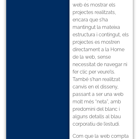
web és mostrar els
projectes realitzats,
encara que s’ha
mantingut la mateixa
estructura i contingut, els
projectes es mostren
directament a la Home
de la web, sense
necessitat de navegar ni
fer clic per veure’ls.
També s’han realitzat
canvis en el disseny,
passant a ser una web
molt més “neta”, amb
predomini del blanc i
alguns detalls al blau
corporatiu de l’estudi.
Com que la web compta