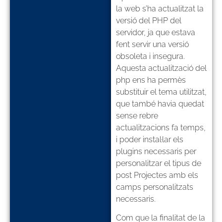
la web s’ha actualitzat la
versió del PHP del
servidor, ja que estava
fent servir una versió
obsoleta i insegura.
Aquesta actualització del
php ens ha permès
substituir el tema utilitzat,
que també havia quedat
sense rebre
actualitzacions fa temps,
i poder instal·lar els
plugins necessaris per
personalitzar el tipus de
post Projectes amb els
camps personalitzats
necessaris.
Com que la finalitat de la