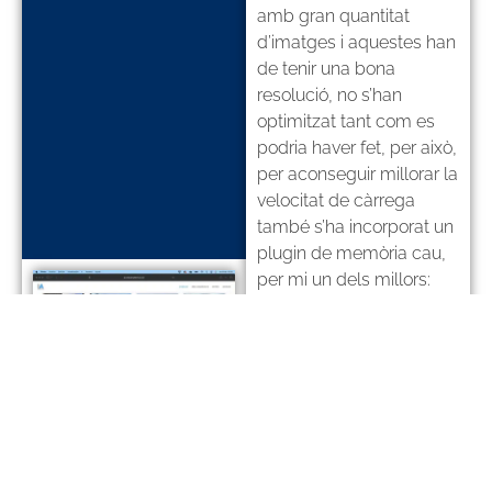
amb gran quantitat
d’imatges i aquestes han
de tenir una bona
resolució, no s’han
optimitzat tant com es
podria haver fet, per això,
per aconseguir millorar la
velocitat de càrrega
també s’ha incorporat un
plugin de memòria cau,
per mi un dels millors:
WP Rocket
.
VISITAR LA WEB
ANTERIOR
SEGÜENT
LC Logística
Rivas Interiorisme