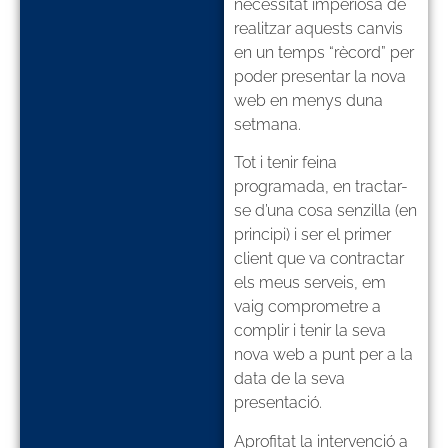
necessitat imperiosa de
realitzar aquests canvis
en un temps “rècord” per
poder presentar la nova
web en menys duna
setmana.
Tot i tenir feina
programada, en tractar-
se d’una cosa senzilla (en
principi) i ser el primer
client que va contractar
els meus serveis, em
vaig comprometre a
complir i tenir la seva
nova web a punt per a la
data de la seva
presentació.
Aprofitat la intervenció a