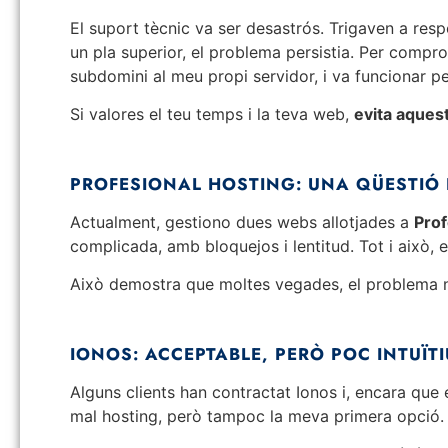
El suport tècnic va ser desastrós. Trigaven a res
un pla superior, el problema persistia. Per compr
subdomini al meu propi servidor, i va funcionar 
Si valores el teu temps i la teva web,
evita aques
PROFESIONAL HOSTING: UNA QÜESTIÓ D
Actualment, gestiono dues webs allotjades a
Prof
complicada, amb bloquejos i lentitud. Tot i això, 
Això demostra que moltes vegades, el problema no 
IONOS: ACCEPTABLE, PERÒ POC INTUÏTI
Alguns clients han contractat Ionos i, encara que 
mal hosting, però tampoc la meva primera opció.