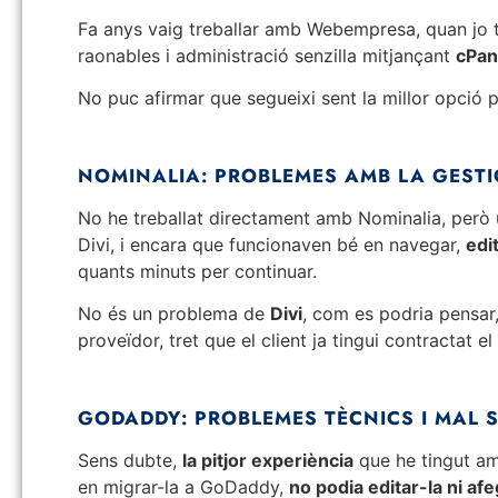
Fa anys vaig treballar amb Webempresa, quan jo t
raonables i administració senzilla mitjançant
cPan
No puc afirmar que segueixi sent la millor opció 
NOMINALIA: PROBLEMES AMB LA GESTI
No he treballat directament amb Nominalia, però 
Divi, i encara que funcionaven bé en navegar,
edi
quants minuts per continuar.
No és un problema de
Divi
, com es podria pensar
proveïdor, tret que el client ja tingui contractat el
GODADDY: PROBLEMES TÈCNICS I MAL 
Sens dubte,
la pitjor experiència
que he tingut am
en migrar-la a GoDaddy,
no podia editar-la ni af