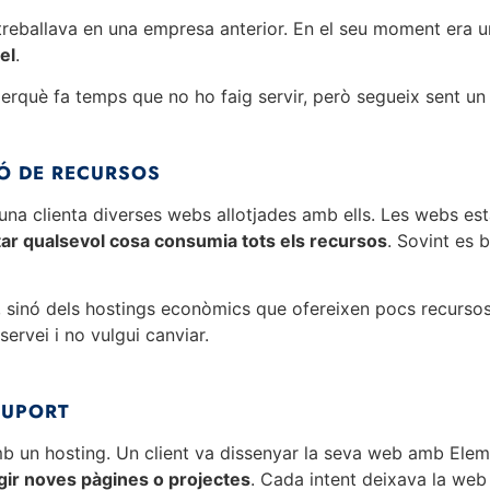
reballava en una empresa anterior. En el seu moment era u
el
.
perquè fa temps que no ho faig servir, però segueix sent un
Ó DE RECURSOS
una clienta diverses webs allotjades amb ells. Les webs e
tar qualsevol cosa consumia tots els recursos
. Sovint es b
, sinó dels hostings econòmics que ofereixen pocs recursos
 servei i no vulgui canviar.
SUPORT
b un hosting. Un client va dissenyar la seva web amb Eleme
egir noves pàgines o projectes
. Cada intent deixava la web