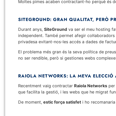
Moltes pimes acaben contractant-ho perquè és dels
SITEGROUND: GRAN QUALITAT, PERÒ P
Durant anys,
SiteGround
va ser el meu hosting fa
independent. També permet afegir col·laboradors 
privadesa evitant-nos-les accés a dades de factu
El problema més gran és la seva política de preus
no ser rendible, però si gestiones webs comple
RAIOLA NETWORKS: LA MEVA ELECCIÓ
Recentment vaig contractar
Raiola Networks
per 
que facilita la gestió, i les webs que he migrat f
De moment,
estic força satisfet
i ho recomanaria 