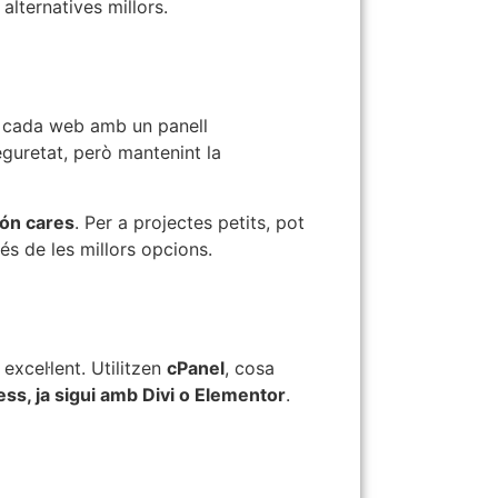
lternatives millors.
ar cada web amb un panell
guretat, però mantenint la
són cares
. Per a projectes petits, pot
 és de les millors opcions.
excel·lent. Utilitzen
cPanel
, cosa
s, ja sigui amb Divi o Elementor
.