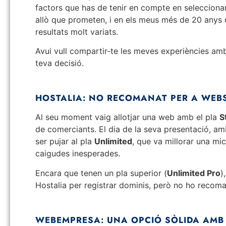
factors que has de tenir en compte en selecciona
allò que prometen, i en els meus més de 20 anys d
resultats molt variats.
Avui vull compartir-te les meves experiències amb
teva decisió.
HOSTALIA: NO RECOMANAT PER A WEB
Al seu moment vaig allotjar una web amb el pla
S
de comerciants. El dia de la seva presentació, am
ser pujar al pla
Unlimited
, que va millorar una mic
caigudes inesperades.
Encara que tenen un pla superior (
Unlimited Pro
)
Hostalia per registrar dominis, però no ho recom
WEBEMPRESA: UNA OPCIÓ SÒLIDA AMB