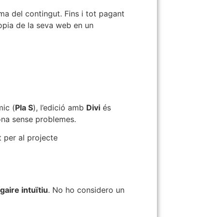
a del contingut. Fins i tot pagant
còpia de la seva web en un
mic (
Pla S
), l’edició amb
Divi
és
iona sense problemes.
 per al projecte
gaire intuïtiu
. No ho considero un