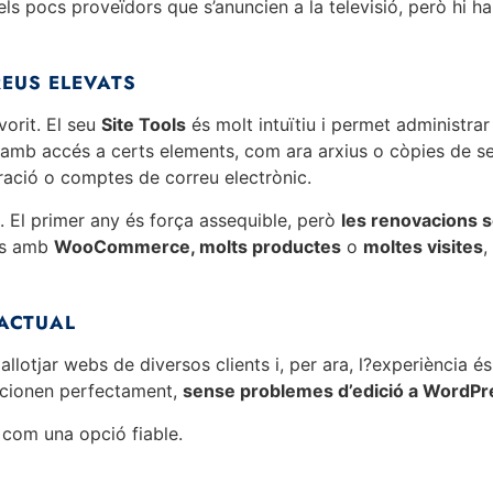
 pocs proveïdors que s’anuncien a la televisió, però hi ha a
REUS ELEVATS
vorit. El seu
Site Tools
és molt intuïtiu i permet administr
amb accés a certs elements, com ara arxius o còpies de se
ració o comptes de correu electrònic.
. El primer any és força assequible, però
les renovacions 
xes amb
WooCommerce, molts productes
o
moltes visites
,
 ACTUAL
allotjar webs de diversos clients i, per ara, l?experiència és 
uncionen perfectament,
sense problemes d’edició a WordPres
com una opció fiable.