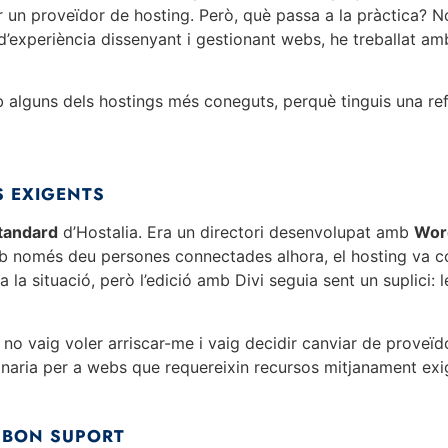
r un proveïdor de hosting. Però, què passa a la pràctica? 
’experiència dissenyant i gestionant webs, he treballat am
 alguns dels hostings més coneguts, perquè tinguis una ref
S EXIGENTS
tandard
d’Hostalia. Era un directori desenvolupat amb
Wor
b només deu persones connectades alhora, el hosting va col·
a la situació, però l’edició amb Divi seguia sent un suplici:
, no vaig voler arriscar-me i vaig decidir canviar de proveïd
anaria per a webs que requereixin recursos mitjanament exi
 BON SUPORT