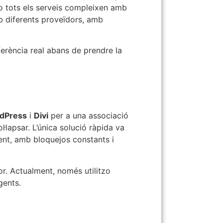
No tots els serveis compleixen amb
b diferents proveïdors, amb
erència real abans de prendre la
dPress
i
Divi
per a una associació
lapsar. L’única solució ràpida va
 lent, amb bloquejos constants i
or. Actualment, només utilitzo
gents.