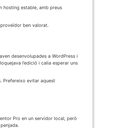
n hosting estable, amb preus
 proveïdor ben valorat.
staven desenvolupades a WordPress i
loquejava l’edició i calia esperar uns
. Prefereixo evitar aquest
ntor Pro en un servidor local, però
 penjada.