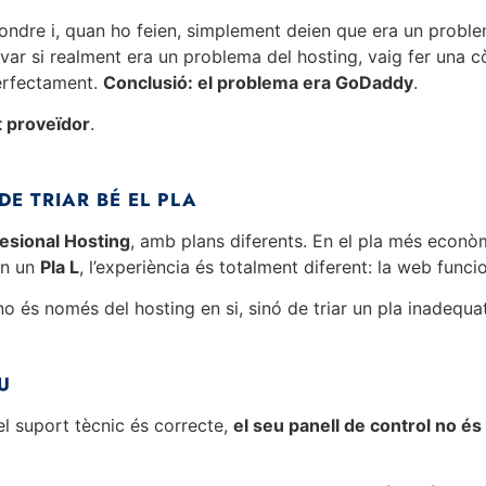
pondre i, quan ho feien, simplement deien que era un problem
ovar si realment era un problema del hosting, vaig fer una 
perfectament.
Conclusió: el problema era GoDaddy
.
t proveïdor
.
E TRIAR BÉ EL PLA
esional Hosting
, amb plans diferents. En el pla més econò
en un
Pla L
, l’experiència és totalment diferent: la web func
és només del hosting en si, sinó de triar un pla inadequat
U
el suport tècnic és correcte,
el seu panell de control no és 