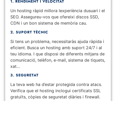
1. RENDIMENT I VELOCITAT
Un hosting ràpid millora lexperiència dusuari i el
SEO. Assegureu-vos que ofereixi discos SSD,
CDN i un bon sistema de memòria cau.
2. SUPORT TÈCNIC
Si tens un problema, necessitaràs ajuda ràpida i
eficient. Busca un hosting amb suport 24/7 i al
teu idioma. I que disposi de diferents mitjans de
comunicació, telèfon, e-mail, sistema de tiquets,
xat…
3. SEGURETAT
La teva web ha d’estar protegida contra atacs.
Verifica que el hosting inclogui certificats SSL
gratuïts, còpies de seguretat diàries i firewall.
4. ESCALABILITAT
Si el teu negoci creix, el teu hosting ha de