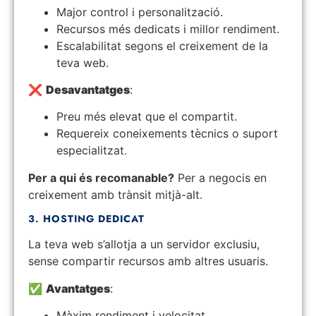
Major control i personalització.
Recursos més dedicats i millor rendiment.
Escalabilitat segons el creixement de la
teva web.
❌
Desavantatges
:
Preu més elevat que el compartit.
Requereix coneixements tècnics o suport
especialitzat.
Per a qui és recomanable?
Per a negocis en
creixement amb trànsit mitjà-alt.
3. HOSTING DEDICAT
La teva web s’allotja a un servidor exclusiu,
sense compartir recursos amb altres usuaris.
✅
Avantatges
:
Màxim rendiment i velocitat.