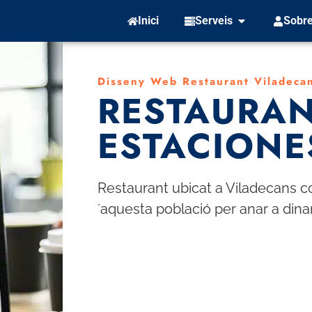
Inici
Serveis
Sobre
Disseny Web Restaurant Viladeca
RESTAURAN
ESTACIONE
Restaurant ubicat a Viladecans co
´aquesta població per anar a dinar