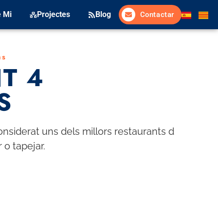
 Mi
Projectes
Blog
Contactar
ns
T 4
S
nsiderat uns dels millors restaurants d
 o tapejar.