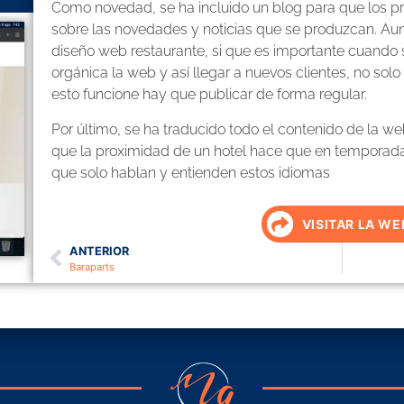
Como novedad, se ha incluido un blog para que los pro
sobre las novedades y noticias que se produzcan. Aun
diseño web restaurante, si que es importante cuando s
orgánica la web y así llegar a nuevos clientes, no solo
esto funcione hay que publicar de forma regular.
Por último, se ha traducido todo el contenido de la web
que la proximidad de un hotel hace que en temporada a
que solo hablan y entienden estos idiomas
VISITAR LA WE
ANTERIOR
Baraparts