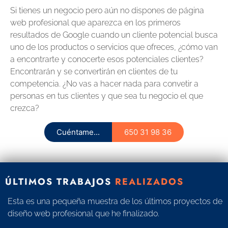
Si tienes un negocio pero aún no dispones de página
web profesional que aparezca en los primeros
resultados de Google cuando un cliente potencial busca
uno de los productos o servicios que ofreces, ¿cómo van
a encontrarte y conocerte esos potenciales clientes?
Encontrarán y se convertirán en clientes de tu
competencia. ¿No vas a hacer nada para convetir a
personas en tus clientes y que sea tu negocio el que
crezca?
Cuéntame...
650 31 98 36
ÚLTIMOS TRABAJOS
REALIZADOS
Esta es una pequeña muestra de los últimos proyectos de
diseño web profesional que he finalizado.