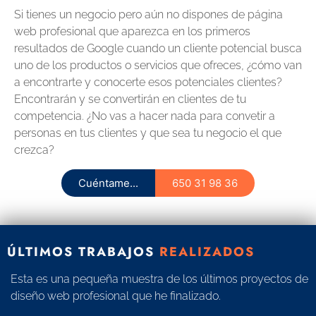
Si tienes un negocio pero aún no dispones de página
web profesional que aparezca en los primeros
resultados de Google cuando un cliente potencial busca
uno de los productos o servicios que ofreces, ¿cómo van
a encontrarte y conocerte esos potenciales clientes?
Encontrarán y se convertirán en clientes de tu
competencia. ¿No vas a hacer nada para convetir a
personas en tus clientes y que sea tu negocio el que
crezca?
Cuéntame...
650 31 98 36
ÚLTIMOS TRABAJOS
REALIZADOS
Esta es una pequeña muestra de los últimos proyectos de
diseño web profesional que he finalizado.